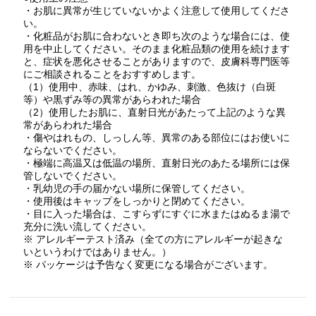
・お肌に異常が生じていないかよく注意して使用してくださ
い。
・化粧品がお肌に合わないとき即ち次のような場合には、使
用を中止してください。そのまま化粧品類の使用を続けます
と、症状を悪化させることがありますので、皮膚科専門医等
にご相談されることをおすすめします。
（1）使用中、赤味、はれ、かゆみ、刺激、色抜け（白斑
等）や黒ずみ等の異常があらわれた場合
（2）使用したお肌に、直射日光があたって上記のような異
常があらわれた場合
・傷やはれもの、しっしん等、異常のある部位にはお使いに
ならないでください。
・極端に高温又は低温の場所、直射日光のあたる場所には保
管しないでください。
・乳幼児の手の届かない場所に保管してください。
・使用後はキャップをしっかりと閉めてください。
・目に入った場合は、こすらずにすぐに水またはぬるま湯で
充分に洗い流してください。
※ アレルギーテスト済み（全ての方にアレルギーが起きな
いというわけではありません。）
※ パッケージは予告なく変更になる場合がございます。