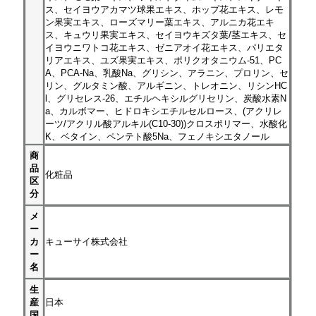
ス、セイヨウアカマツ球果エキス、ホップ花エキス、レモ
ン果実エキス、ローズマリー葉エキス、アルニカ花エキ
ス、キュウリ果実エキス、セイヨウキズタ葉/茎エキス、セ
イヨウニワトコ花エキス、ゼニアオイ花エキス、パリエタ
リアエキス、ユズ果実エキス、ポリクオタニウム-51、PC
A、PCA-Na、乳酸Na、グリシン、アラニン、プロリン、セ
リン、グルタミン酸、アルギニン、トレオニン、リシンHC
l、グリセレス-26、エチルヘキシルグリセリン、炭酸水素N
a、カルボマー、ヒドロキシエチルセルロース、(アクリレ
ーツ/アクリル酸アルキル(C10-30))クロスポリマー、水酸化
K、ベタイン、ペンテト酸5Na、フェノキシエタノール
商
品
化粧品
区
分
メ
ー
カ
キューサイ株式会社
ー
名
生
産
日本
国