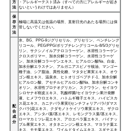
方
・アレルギーテスト済み（すべての方にアレルギーが起き
法
ないというわけではありません）
保
存
極端に高温又は低温の場所、直射日光のあたる場所には保
方
管しないでください。
法
水、BG、PPG-9ジグリセリル、グリセリン、ペンチレング
リコール、PEG/PPG/ポリブチレングリコール-8/5/3グリセ
リン、サクシノイルアテロコラーゲン、水溶性コラーゲン
クロスポリマー、加水分解コラーゲン、水溶性コラーゲ
ン、加水分解コラーゲンエキス、ヒアルロン酸Na、白金、
加水分解エラスチン、アルガニアスピノサ核油、マンゴー
種子油、シア脂油、異性化糖、マタタビ果実エキス、オウ
ゴン根エキス、温泉水、ヒトオリゴペプチド-1、加水分解
ヒアルロン酸、アセチルヒアルロン酸Na、加水分解コンキ
オリン、水溶性プロテオグリカン、スクワラン、セイヨウ
シロヤナギ樹皮エキス、乳酸桿菌/セイヨウナシ果汁発酵
液、ヒメフウロエキス、ハトムギ種子エキス、ハイビスカ
ス花エキス、カニナバラ果実/(センチフォリアバラ/ダマス
配
クバラ)花エキス、クダモノトケイソウ果実エキス、ザクロ
合
エキス、アシタバ葉/茎エキス、レモングラス葉/茎エキス、
成
ローマカミツレ花エキス、アロエベラ葉エキス、バイナッ
分
プル果実エキス、オタネニンジン根エキス、マヨラナ葉エ
キス、モモ葉エキス、ワイルドタイムエキス、スギナエキ