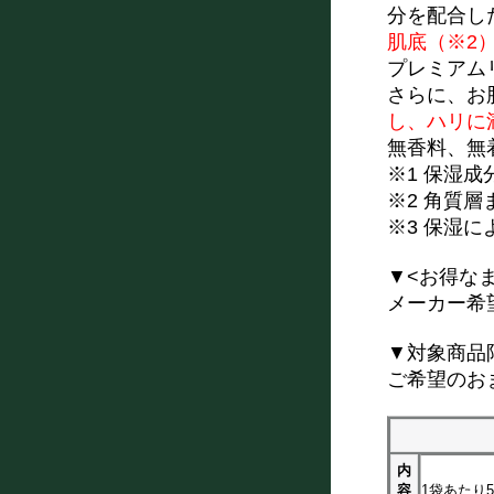
分を配合し
肌底（※2
プレミアム
さらに、お
し、ハリに
無香料、無
※1 保湿成
※2 角質層
※3 保湿
▼<お得な
メーカー希望小
▼対象商品
ご希望のお
内
容
1袋あたり