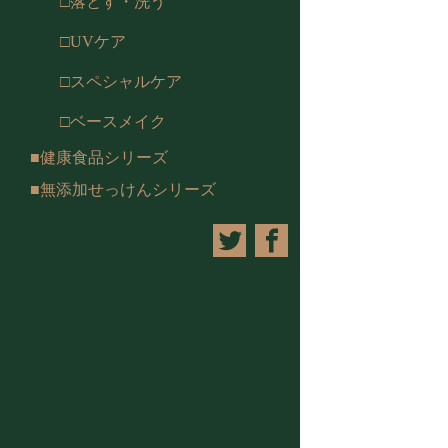
□落とす・洗う
□UVケア
□スペシャルケア
□ベースメイク
■健康食品シリーズ
■無添加せっけんシリーズ