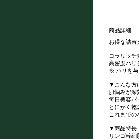
商品詳細
お得な詰替
コラリッチ
高密度ハリ
※ ハリを
▼こんな方
肌悩みが深
毎日美容パ
とにかく乾
これまでの
▼商品特長
リンゴ幹細