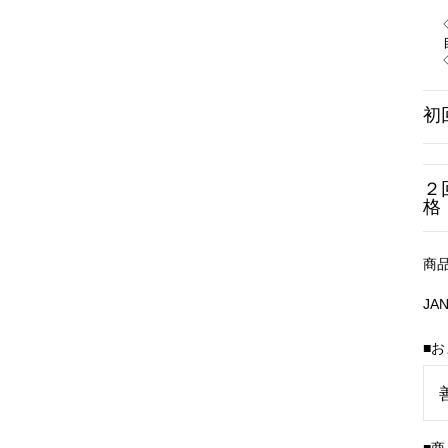
初
２
格
商
JA
■