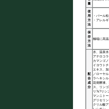
量
使
用
・パール粒
方
・アレルギ
法
保
存
極端に高温
方
法
水、温泉水
アテロコラ
カマンゴノ
イヨウトチ
エキス、加
配
／ローヤル
合
ラヘキシル
成
花発酵液、
分
ス、リンゴ
リ?ε?リ
マンニトー
グリセリン
クリル酸ア
レシチン、