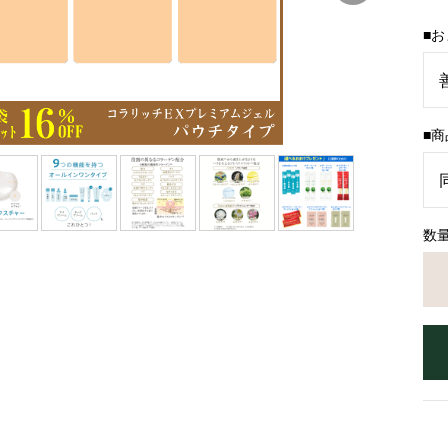
■
■
数