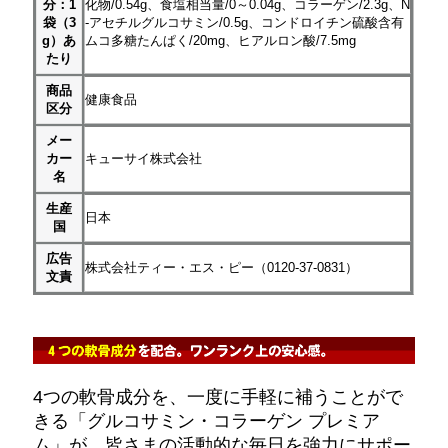
分：1
化物/0.54g、食塩相当量/0～0.04g、コラーゲン/2.3g、N
袋（3
-アセチルグルコサミン/0.5g、コンドロイチン硫酸含有
g）あ
ムコ多糖たんぱく/20mg、ヒアルロン酸/7.5mg
たり
商品
健康食品
区分
メー
カー
キューサイ株式会社
名
生産
日本
国
広告
株式会社ティー・エス・ピー（0120-37-0831）
文責
4つの軟骨成分を、一度に手軽に補うことがで
きる「グルコサミン・コラーゲン プレミア
ム」が、皆さまの活動的な毎日を強力にサポー