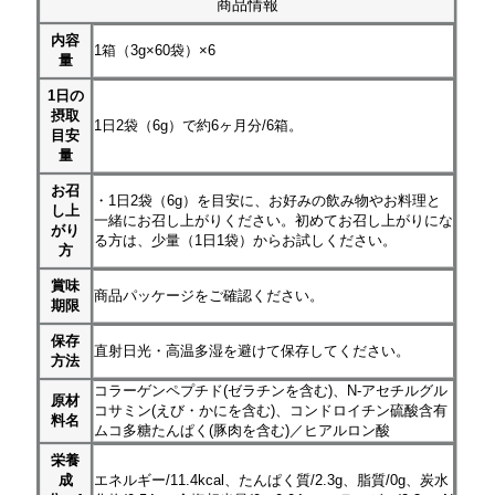
商品情報
内容
1箱（3g×60袋）×6
量
1日の
摂取
1日2袋（6g）で約6ヶ月分/6箱。
目安
量
お召
・1日2袋（6g）を目安に、お好みの飲み物やお料理と
し上
一緒にお召し上がりください。初めてお召し上がりにな
がり
る方は、少量（1日1袋）からお試しください。
方
賞味
商品パッケージをご確認ください。
期限
保存
直射日光・高温多湿を避けて保存してください。
方法
コラーゲンペプチド(ゼラチンを含む)、N-アセチルグル
原材
コサミン(えび・かにを含む)、コンドロイチン硫酸含有
料名
ムコ多糖たんぱく(豚肉を含む)／ヒアルロン酸
栄養
成
エネルギー/11.4kcal、たんぱく質/2.3g、脂質/0g、炭水