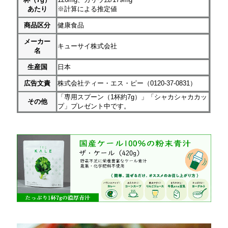
あたり
※計算による推定値
商品区分
健康食品
メーカー
キューサイ株式会社
名
生産国
日本
広告文責
株式会社ティー・エス・ピー（0120-37-0831）
「専用スプーン（1杯約7g）」「シャカシャカカッ
その他
プ」プレゼント中です。