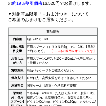
の
約19％割引価格
16,520円でお届けします。
▼対象商品限定「＋おまけつき」について
ご希望のおまけをご選択ください。
商品情報
内容量
1袋（420g）×3
1日の摂取
専用スプーン（すりきり約7g）で1～2杯。1日2杯
目安量
で約3ヶ月分。
【1日2杯の飲用がオススメです】
お召し上
専用スプーン1杯7gを100～150mLの水等に溶かし
がり方
て飲用ください。
賞味期限
商品パッケージをご確認ください。
保存方法
直射日光・高温多湿を避けて保存してください。
原材料名
国産ケール（農薬・化学肥料不使用）
栄養成
エネルギー/21kcal、たんぱく質/1.3g、脂質/0.3g、
分：専用
糖質／1.8g、食物繊維/2.7g、食塩相当量/0.05g、
スプーン1
ビタミンC/14mg、ビタミンK/150μg、カルシウム/
杯（7g）
126mg、カリウム/179mg