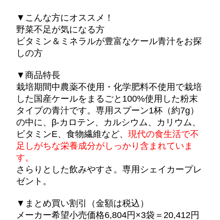
▼こんな方にオススメ！
野菜不足が気になる方
ビタミン＆ミネラルが豊富なケール青汁をお探
しの方
▼商品特長
栽培期間中農薬不使用・化学肥料不使用で栽培
した国産ケールをまるごと100%使用した粉末
タイプの青汁です。専用スプーン1杯（約7g）
の中に、β-カロテン、カルシウム、カリウム、
ビタミンE、食物繊維など、
現代の食生活で不
足しがちな栄養成分がしっかり含まれていま
す。
さらりとした飲みやすさ。専用シェイカープレ
ゼント。
▼まとめ買い割引（金額は税込）
メーカー希望小売価格6,804円×3袋＝20,412円